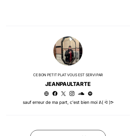
CE BON PETIT PLAT VOUS EST SERVI PAR
JEANPAULTARTE
sauf erreur de ma part, c'est bien moi ᕕ( ᐛ )ᕗ