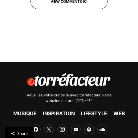
VIEW COMMENTS (0)
Réveillez votre curiosité avec
torréfacteur
, votre
webzine culturel (˘▽˘)っ旦"
MUSIQUE
INSPIRATION
LIFESTYLE
WEB
Share