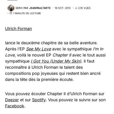
SERVI PAR
JEANPAULTARTE
16 OCT. 2013
2,1K VUES
1 MINUTE DE LECTURE
Ulrich Forman
lance le deuxième chapitre de sa belle aventure.
Après l’EP
See My Love
avec le sympathique
I’m In
Love
, voilà le nouvel EP
Chapter II
avec le tout aussi
sympathique
I Got You (Under My Skin)
. Il faut
reconnaître à Ulrich Forman le talent des
compositions pop joyeuses qui restent bien ancré
dans la tête dès la première écoute.
Vous pouvez écouter Chapter II d’Ulrich Forman sur
Deezer
et sur
Spotify
. Vous pouvez le suivre sur son
Facebook
.