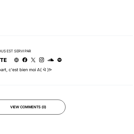
OUS EST SERVI PAR
RTE
art, c'est bien moi ᕕ( ᐛ )ᕗ
VIEW COMMENTS (0)