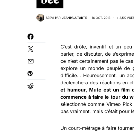
SERVI PAR
JEANPAULTARTE
16 OCT. 2013
2,5K VUE
C’est drôle, inventif et un p
parler, de discuter, de s’exprime
ce n’est certainement pas le c
explore un monde peuplé de g
difficile… Heureusement, un ac
déclenchera des réactions en ch
et humour, Mute est un film d
commence à faire le tour du we
sélectionné comme Vimeo Pick of
pas vraiment, mais c’était pour l
Un court-métrage à faire tourner,