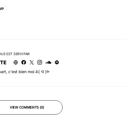
MP
OUS EST SERVI PAR
RTE
art, c'est bien moi ᕕ( ᐛ )ᕗ
VIEW COMMENTS (0)