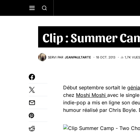
Clip : Summer Ca
SERVI PAR
JEANPAULTARTE
18 OCT. 2013
1,7K VUES
Début septembre sortait le
géni
chez
Moshi Moshi
avec le singl
indie-pop a mis en ligne son de
humour réalisé par Chris Boyle. 