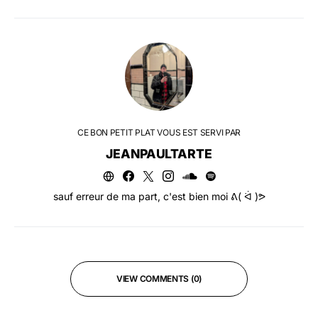
CE BON PETIT PLAT VOUS EST SERVI PAR
JEANPAULTARTE
sauf erreur de ma part, c'est bien moi ᕕ( ᐛ )ᕗ
VIEW COMMENTS (0)