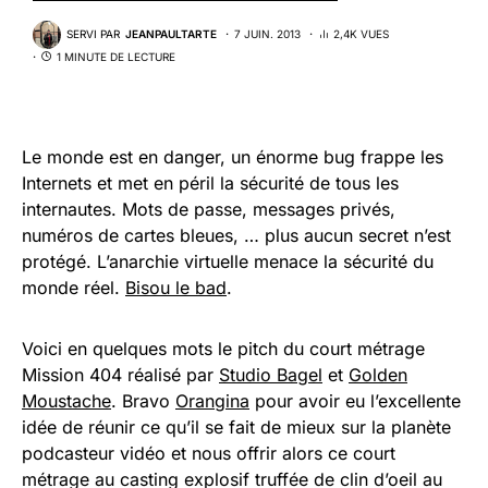
SERVI PAR
JEANPAULTARTE
7 JUIN. 2013
2,4K VUES
1 MINUTE DE LECTURE
Le monde est en danger, un énorme bug frappe les
Internets et met en péril la sécurité de tous les
internautes. Mots de passe, messages privés,
numéros de cartes bleues, … plus aucun secret n’est
protégé. L’anarchie virtuelle menace la sécurité du
monde réel.
Bisou le bad
.
Voici en quelques mots le pitch du court métrage
Mission 404 réalisé par
Studio Bagel
et
Golden
Moustache
. Bravo
Orangina
pour avoir eu l’excellente
idée de réunir ce qu’il se fait de mieux sur la planète
podcasteur vidéo et nous offrir alors ce court
métrage au casting explosif truffée de clin d’oeil au