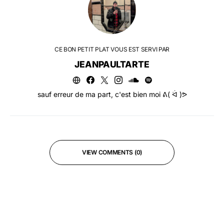
CE BON PETIT PLAT VOUS EST SERVI PAR
JEANPAULTARTE
sauf erreur de ma part, c'est bien moi ᕕ( ᐛ )ᕗ
VIEW COMMENTS (0)