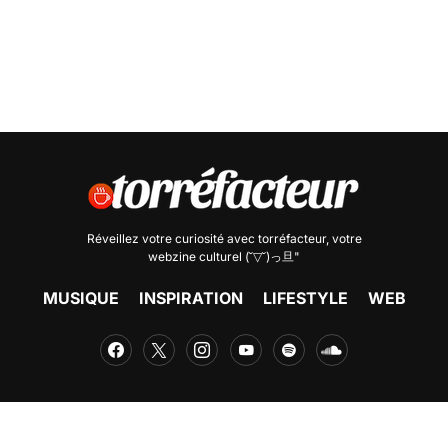
Réveillez votre curiosité avec
torréfacteur
, votre
webzine culturel (˘▽˘)っ旦"
MUSIQUE
INSPIRATION
LIFESTYLE
WEB