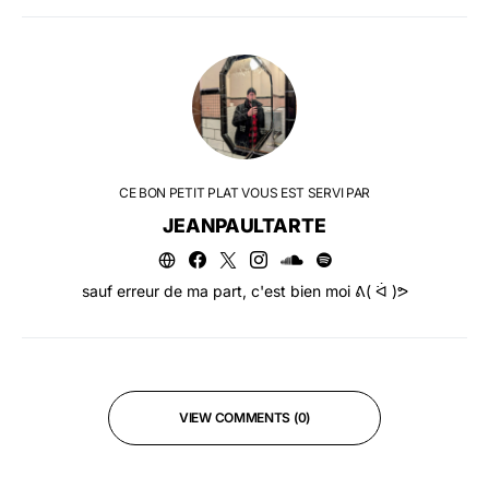
CE BON PETIT PLAT VOUS EST SERVI PAR
JEANPAULTARTE
sauf erreur de ma part, c'est bien moi ᕕ( ᐛ )ᕗ
VIEW COMMENTS (0)