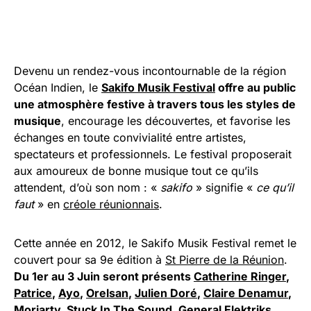
Devenu un rendez-vous incontournable de la région
Océan Indien, le
Sakifo Musik Festival
offre au public
une atmosphère festive à travers tous les styles de
musique
, encourage les découvertes, et favorise les
échanges en toute convivialité entre artistes,
spectateurs et professionnels. Le festival proposerait
aux amoureux de bonne musique tout ce qu’ils
attendent, d’où son nom : «
sakifo
» signifie «
ce qu’il
faut
» en
créole réunionnais
.
Cette année en 2012, le Sakifo Musik Festival remet le
couvert pour sa 9e édition à
St Pierre de la Réunion
.
Du 1er au 3 Juin seront présents
Catherine Ringer
,
Patrice
,
Ayo
,
Orelsan
,
Julien Doré
,
Claire Denamur
,
Moriarty
,
Stuck In The Sound
,
General Elektriks
,