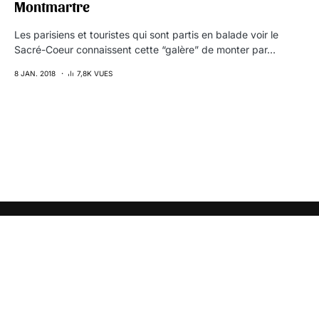
Montmartre
Les parisiens et touristes qui sont partis en balade voir le
Sacré-Coeur connaissent cette “galère” de monter par…
8 JAN. 2018
7,8K VUES
Réveillez votre curiosité avec
torréfacteur
, votre
webzine culturel (˘▽˘)っ旦"