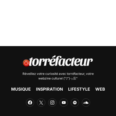
Réveillez votre curiosité avec
torréfacteur
, votre
webzine culturel (˘▽˘)っ旦"
MUSIQUE
INSPIRATION
LIFESTYLE
WEB