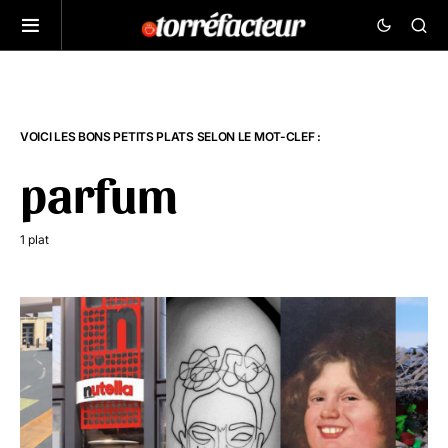
VOICI LES BONS PETITS PLATS SELON LE MOT-CLEF :
parfum
1 plat