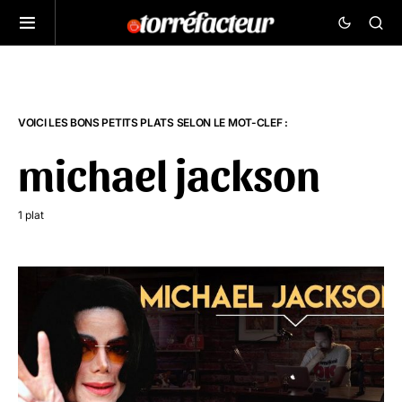
VOICI LES BONS PETITS PLATS SELON LE MOT-CLEF :
michael jackson
1 plat