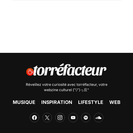
Réveillez votre curiosité avec
torréfacteur
, votre
webzine culturel (˘▽˘)っ旦"
MUSIQUE
INSPIRATION
LIFESTYLE
WEB