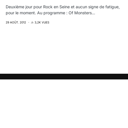
Deuxième jour pour Rock en Seine et aucun signe de fatigue,
pour le moment. Au programme : Of Monsters…
29 AOÛT. 2012
3,2K VUES
Réveillez votre curiosité avec
torréfacteur
, votre
webzine culturel (˘▽˘)っ旦"
MUSIQUE
INSPIRATION
LIFESTYLE
WEB