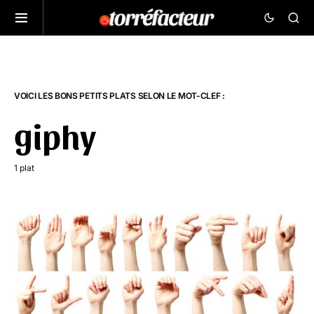
VOICI LES BONS PETITS PLATS SELON LE MOT-CLEF :
giphy
1 plat