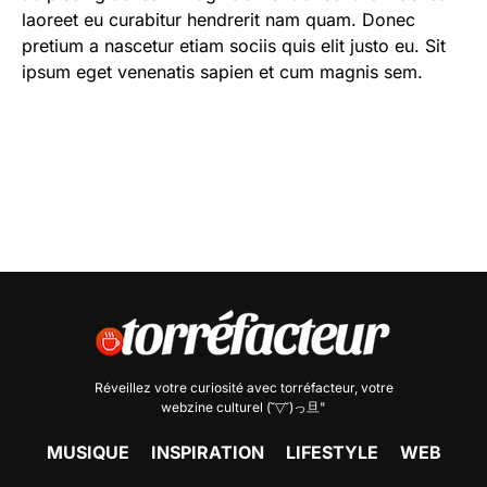
laoreet eu curabitur hendrerit nam quam. Donec
pretium a nascetur etiam sociis quis elit justo eu. Sit
ipsum eget venenatis sapien et cum magnis sem.
Réveillez votre curiosité avec
torréfacteur
, votre
webzine culturel (˘▽˘)っ旦"
MUSIQUE
INSPIRATION
LIFESTYLE
WEB