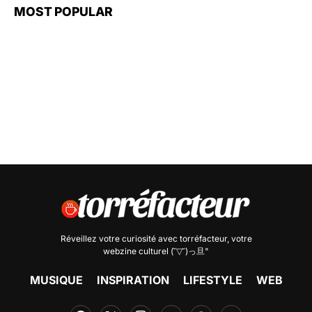
MOST POPULAR
Réveillez votre curiosité avec
torréfacteur
, votre
webzine culturel (˘▽˘)っ旦"
MUSIQUE
INSPIRATION
LIFESTYLE
WEB