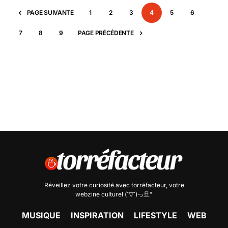
PAGE SUIVANTE
1
2
3
4
5
6
7
8
9
PAGE PRÉCÉDENTE
Réveillez votre curiosité avec
torréfacteur
, votre
webzine culturel (˘▽˘)っ旦"
MUSIQUE
INSPIRATION
LIFESTYLE
WEB