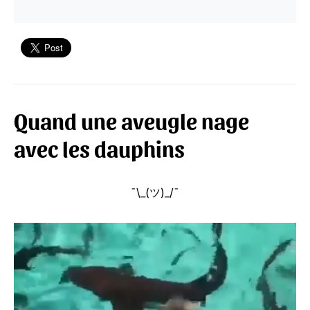
Quand une aveugle nage
avec les dauphins
¯\_(ツ)_/¯
Lecteur
vidéo