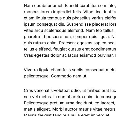
Nam curabitur amet. Blandit curabitur sem inte
rhoncus lorem imperdiet felis. Vitae tincidunt 
etiam ligula tempus quis phasellus varius eleif
ipsum consequat dis. Suspendisse placerat lo
vitae arcu scelerisque eleifend. Nam leo tellus,
pharetra id posuere non, semper quis ligula. N
quis rutrum enim. Praesent egestas sapien nec
tellus eleifend, feugiat cursus erat condimentu
Cras egestas dolor ac lacus euismod pulvinar. 
Viverra ligula etiam felis sociis consequat metu
pellentesque. Commodo nam ut.
Cras venenatis volutpat odio, ut finibus erat lu
nec vel metus. In non pharetra enim, in conseq
Pellentesque pretium urna tincidunt leo laoreet
mattis aliquet. Morbi auctor mauris vitae metus 
Mauris feugiat faucibus nulla eget imperdiet.