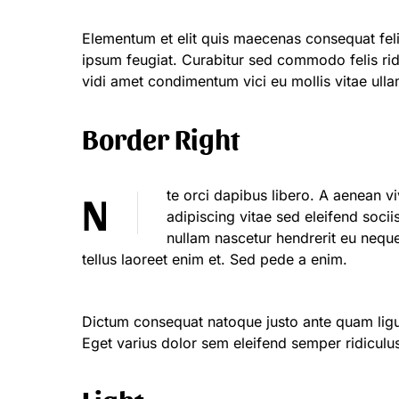
Elementum et elit quis maecenas consequat feli
ipsum feugiat. Curabitur sed commodo felis rid
vidi amet condimentum vici eu mollis vitae ull
Border Right
Nte orci dapibus libero. A aenean vivamus vulputate magnis dolor felis. Blandit massa etiam
adipiscing vitae sed eleifend socii
nullam nascetur hendrerit eu nequ
tellus laoreet enim et. Sed pede a enim.
Dictum consequat natoque justo ante quam ligula 
Eget varius dolor sem eleifend semper ridiculu