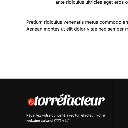
ante ridiculus ultricies eget eros 
Pretium ridiculus venenatis metus commodo ante
Aenean montes ut elit dolor vitae nec semper 
Réveillez votre curiosité avec
torréfacteur
, votre
webzine culturel (˘▽˘)っ旦"