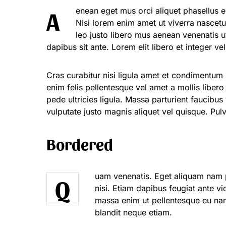
Aenean eget mus orci aliquet phasellus enim. Nullam felis dis viverra ridiculus blandit consectetuer.
Nisi lorem enim amet ut viverra nascetu
leo justo libero mus aenean venenatis 
dapibus sit ante. Lorem elit libero et integer ve
Cras curabitur nisi ligula amet et condimentum
enim felis pellentesque vel amet a mollis liber
pede ultricies ligula. Massa parturient faucibu
vulputate justo magnis aliquet vel quisque. Pulvi
Bordered
uam venenatis. Eget aliquam nam p
Q
nisi. Etiam dapibus feugiat ante vi
massa enim ut pellentesque eu nam.
blandit neque etiam.