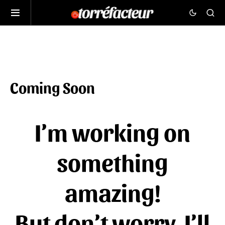
Coming Soon
I’m working on
something
amazing!
But don’t worry, I’ll