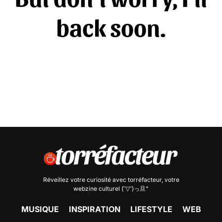
back soon.
Réveillez votre curiosité avec
torréfacteur
, votre
webzine culturel (˘▽˘)っ旦"
MUSIQUE
INSPIRATION
LIFESTYLE
WEB