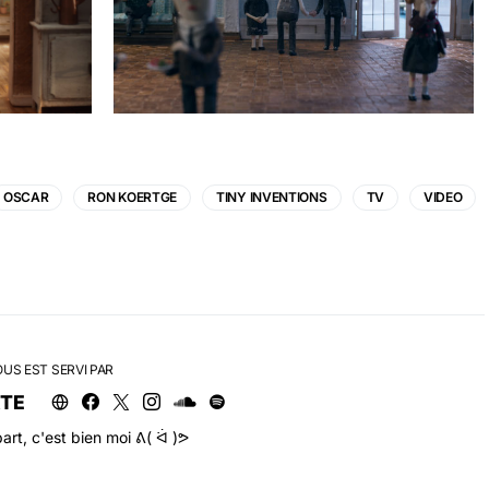
OSCAR
RON KOERTGE
TINY INVENTIONS
TV
VIDEO
OUS EST SERVI PAR
RTE
art, c'est bien moi ᕕ( ᐛ )ᕗ