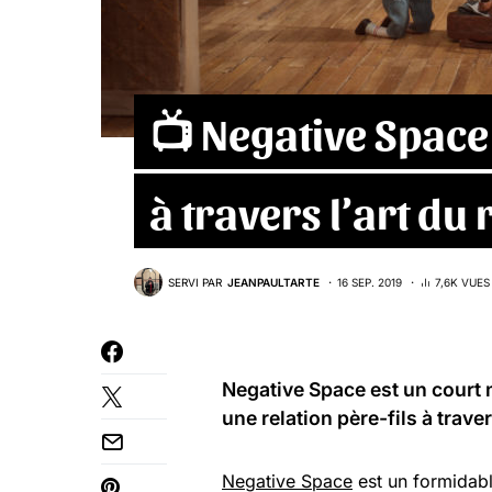
📺 Negative Space 
à travers l’art d
SERVI PAR
JEANPAULTARTE
16 SEP. 2019
7,6K VUES
Negative Space
est un court
une relation père-fils à travers
Negative Space
est un formidabl