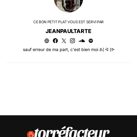
CE BON PETIT PLAT VOUS EST SERVI PAR
JEANPAULTARTE
sauf erreur de ma part, c'est bien moi ᕕ( ᐛ )ᕗ