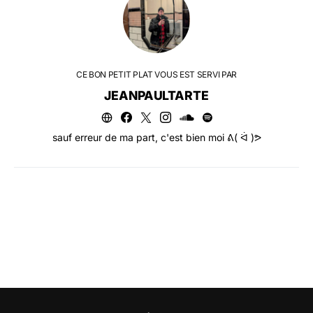
CE BON PETIT PLAT VOUS EST SERVI PAR
JEANPAULTARTE
sauf erreur de ma part, c'est bien moi ᕕ( ᐛ )ᕗ