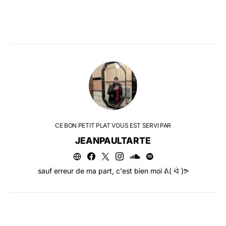
CE BON PETIT PLAT VOUS EST SERVI PAR
JEANPAULTARTE
sauf erreur de ma part, c'est bien moi ᕕ( ᐛ )ᕗ