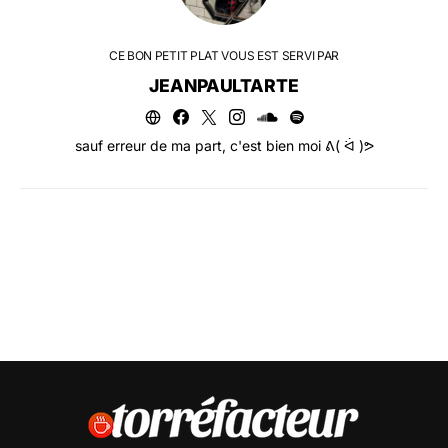
CE BON PETIT PLAT VOUS EST SERVI PAR
JEANPAULTARTE
sauf erreur de ma part, c'est bien moi ᕕ( ᐛ )ᕗ