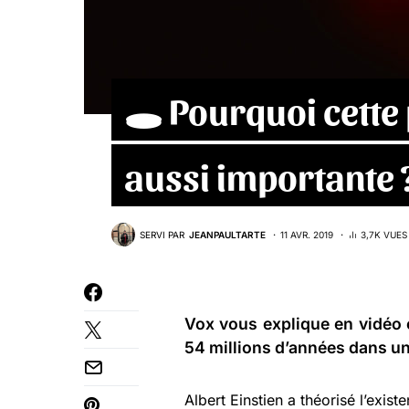
🕳 Pourquoi cette 
aussi importante 
SERVI PAR
JEANPAULTARTE
11 AVR. 2019
3,7K VUES
Vox vous explique en vidéo c
54 millions d’années dans un
Albert Einstien a théorisé l’exist