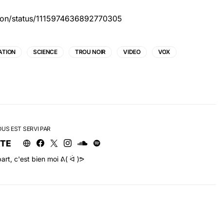
sion/status/1115974636892770305
ATION
SCIENCE
TROU NOIR
VIDEO
VOX
OUS EST SERVI PAR
RTE
art, c'est bien moi ᕕ( ᐛ )ᕗ