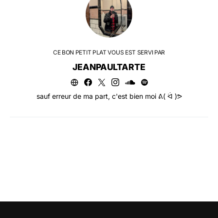
CE BON PETIT PLAT VOUS EST SERVI PAR
JEANPAULTARTE
sauf erreur de ma part, c'est bien moi ᕕ( ᐛ )ᕗ