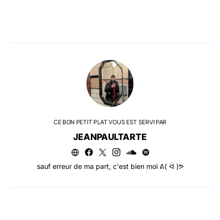
CE BON PETIT PLAT VOUS EST SERVI PAR
JEANPAULTARTE
sauf erreur de ma part, c'est bien moi ᕕ( ᐛ )ᕗ