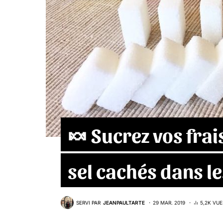
🍬 Sucrez vos frais
sel cachés dans l
SERVI PAR
JEANPAULTARTE
29 MAR. 2019
5,2K VUE