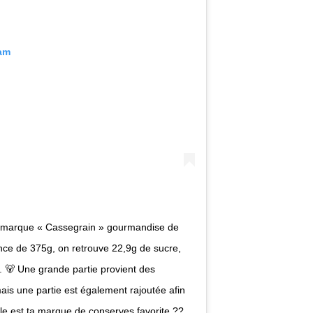
ram
a marque « Cassegrain » gourmandise de
nce de 375g, on retrouve 22,9g de sucre,
i. 🐻 Une grande partie provient des
ais une partie est également rajoutée afin
lle est ta marque de conserves favorite ??