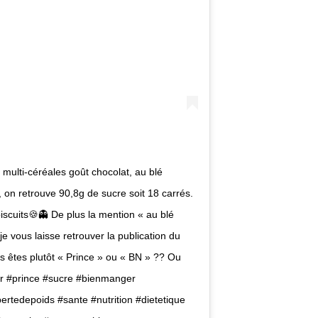
 multi-céréales goût chocolat, au blé
on retrouve 90,8g de sucre soit 18 carrés.
iscuits🍪👻 De plus la mention « au blé
 vous laisse retrouver la publication du
us êtes plutôt « Prince » ou « BN » ?? Ou
er #prince #sucre #bienmanger
rtedepoids #sante #nutrition #dietetique