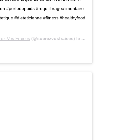
en #pertedepoids #requilibragealimentaire
etique #dieteticienne #fitness #healthyfood
rez Vos Fraises
(@sucrezvosfraises) le
11 Mars 2019 à 10 :33 PDT