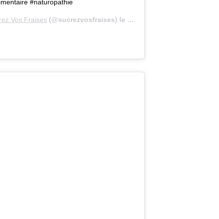
limentaire #naturopathie
rez Vos Fraises
(@sucrezvosfraises) le
18 Févr. 2019 à 9 :31 PST