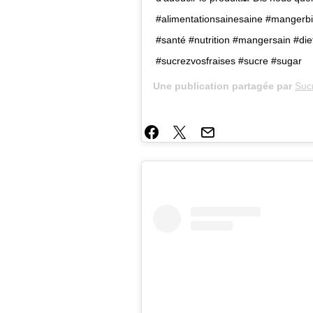
#alimentationsainesaine #mangerbi
#santé #nutrition #mangersain #diet
#sucrezvosfraises #sucre #sugar
Une publication partagée par
Suc