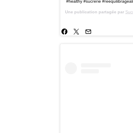
#healthy #sucrerie #reequilibragea
Une publication partagée par
Suc