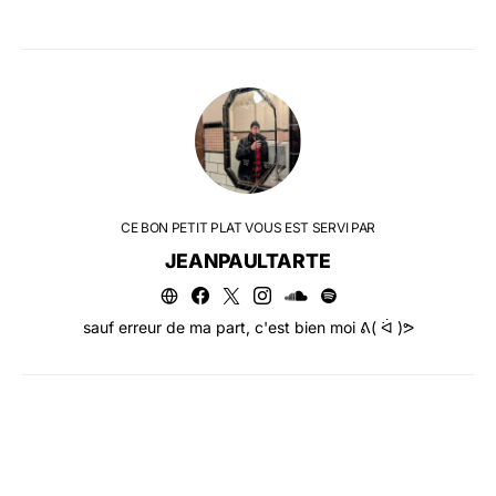
CE BON PETIT PLAT VOUS EST SERVI PAR
JEANPAULTARTE
sauf erreur de ma part, c'est bien moi ᕕ( ᐛ )ᕗ