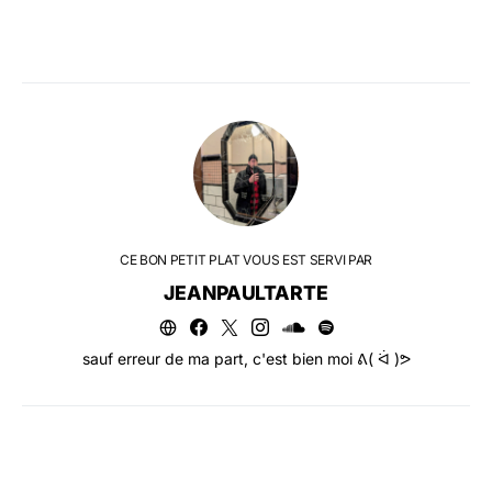
CE BON PETIT PLAT VOUS EST SERVI PAR
JEANPAULTARTE
sauf erreur de ma part, c'est bien moi ᕕ( ᐛ )ᕗ