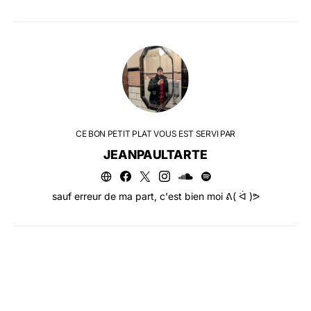
CE BON PETIT PLAT VOUS EST SERVI PAR
JEANPAULTARTE
sauf erreur de ma part, c'est bien moi ᕕ( ᐛ )ᕗ