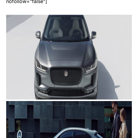
nofollow=”false”]