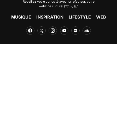
Réveillez votre curiosité avec
torréfacteur
, votre
webzine culturel (˘▽˘)っ旦"
MUSIQUE
INSPIRATION
LIFESTYLE
WEB