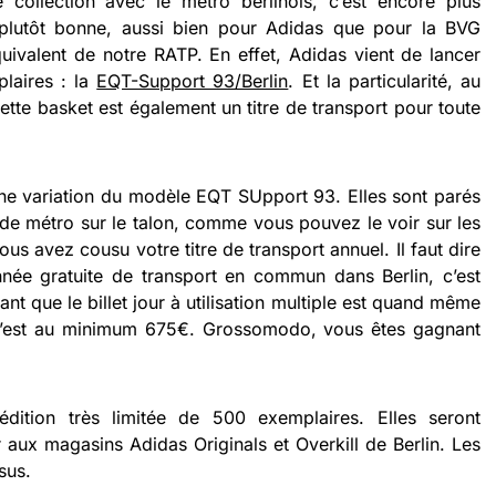
collection avec le métro berlinois, c’est encore plus
t plutôt bonne, aussi bien pour Adidas que pour la BVG
équivalent de notre RATP. En effet, Adidas vient de lancer
laires : la
EQT-Support 93/Berlin
. Et la particularité, au
cette basket est également un titre de transport pour toute
ne variation du modèle EQT SUpport 93. Elles sont parés
 de métro sur le talon, comme vous pouvez le voir sur les
ous avez cousu votre titre de transport annuel. Il faut dire
née gratuite de transport en commun dans Berlin, c’est
 que le billet jour à utilisation multiple est quand même
c’est au minimum 675€. Grossomodo, vous êtes gagnant
dition très limitée de 500 exemplaires. Elles seront
 aux magasins Adidas Originals et Overkill de Berlin. Les
sus.