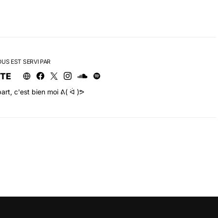
OUS EST SERVI PAR
RTE
art, c'est bien moi ᕕ( ᐛ )ᕗ