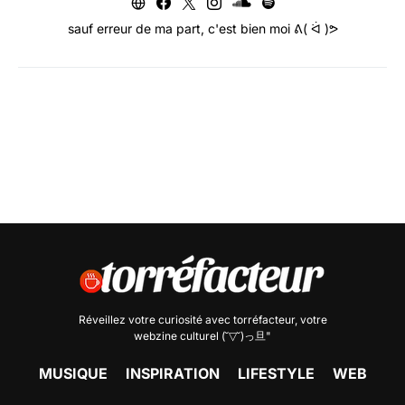
sauf erreur de ma part, c'est bien moi ᕕ( ᐛ )ᕗ
Réveillez votre curiosité avec
torréfacteur
, votre
webzine culturel (˘▽˘)っ旦"
MUSIQUE
INSPIRATION
LIFESTYLE
WEB