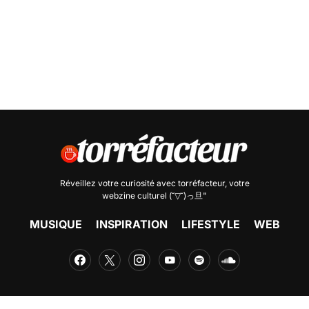
Réveillez votre curiosité avec
torréfacteur
, votre
webzine culturel (˘▽˘)っ旦"
MUSIQUE
INSPIRATION
LIFESTYLE
WEB