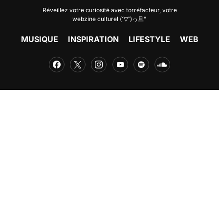
Réveillez votre curiosité avec
torréfacteur
, votre
webzine culturel (˘▽˘)っ旦"
MUSIQUE
INSPIRATION
LIFESTYLE
WEB