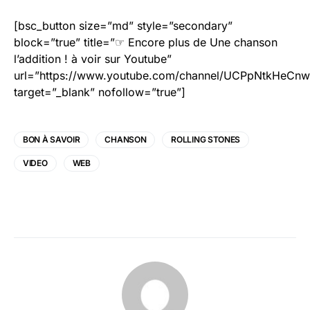
[bsc_button size=”md” style=”secondary”
block=”true” title=”☞ Encore plus de Une chanson
l’addition ! à voir sur Youtube”
url=”https://www.youtube.com/channel/UCPpNtkHeCn
target=”_blank” nofollow=”true”]
BON À SAVOIR
CHANSON
ROLLING STONES
VIDEO
WEB