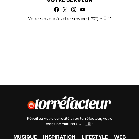
Votre serveur à votre service ( ˘▽˘)っ旦””
Réveillez votre curiosité avec
torréfacteur
, votre
webzine culturel (˘▽˘)っ旦"
MUSIQUE
INSPIRATION
LIFESTYLE
WEB