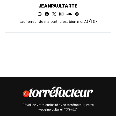
JEANPAULTARTE
sauf erreur de ma part, c'est bien moi ᕕ( ᐛ )ᕗ
Réveillez votre curiosité avec
torréfacteur
, votre
webzine culturel (˘▽˘)っ旦"