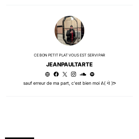
CE BON PETIT PLAT VOUS EST SERVI PAR
JEANPAULTARTE
sauf erreur de ma part, c'est bien moi ᕕ( ᐛ )ᕗ