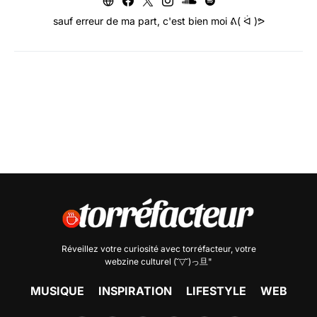
sauf erreur de ma part, c'est bien moi ᕕ( ᐛ )ᕗ
Réveillez votre curiosité avec
torréfacteur
, votre
webzine culturel (˘▽˘)っ旦"
MUSIQUE
INSPIRATION
LIFESTYLE
WEB