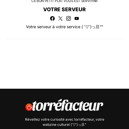
CE BON PETIT PLAT VOUS EST SERVI PAR
VOTRE SERVEUR
Votre serveur à votre service ( ˘▽˘)っ旦””
Réveillez votre curiosité avec
torréfacteur
, votre
webzine culturel (˘▽˘)っ旦"