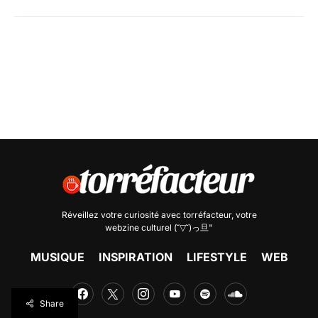
Réveillez votre curiosité avec
torréfacteur
, votre
webzine culturel (˘▽˘)っ旦"
MUSIQUE
INSPIRATION
LIFESTYLE
WEB
Share