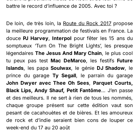
battre le record d’influence de 2005. Avec toi ?
De loin, de très loin, la
Route du Rock 2017
propose
la meilleure programmation de festivals en France. La
douce
PJ Harvey
,
Interpol
pour fêter les 15 ans du
somptueux ‘Turn On The Bright Lights’, les presque
légendaires
The Jesus And Mary Chain
, le plus cool
tu peux pas test
Mac DeMarco
, les festifs
Future
Islands
, les papa
Soulwax
, le génie
DJ Shadow
, le
prince du garage
Ty Segall
, le parrain du garage
John Dwyer avec Thee Oh Sees
,
Parquet Courts,
Black Lips, Andy Shauf, Petit Fantôme
… J’en passe
et des meilleurs. Il ne sert à rien de tous les nommés,
chaque groupe présent sur cette édition vaut son
pesant de cacahouètes et de bières. Et les amoureux
de rock et d’indie seraient bien cons de louper ce
week-end du 17 au 20 août