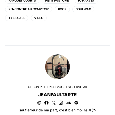
PARQUET COURTS
PETIT FANTOME
PJ HARVEY
RENCONTRE AU COMPTOIR
ROCK
SOULWAX
TY SEGALL
VIDEO
CE BON PETIT PLAT VOUS EST SERVI PAR
JEANPAULTARTE
sauf erreur de ma part, c'est bien moi ᕕ( ᐛ )ᕗ