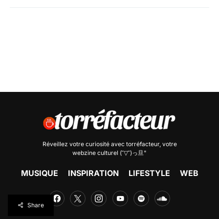
Réveillez votre curiosité avec
torréfacteur
, votre
webzine culturel (˘▽˘)っ旦"
MUSIQUE
INSPIRATION
LIFESTYLE
WEB
Share