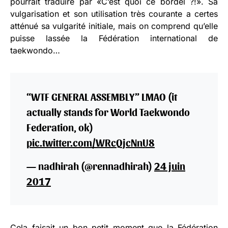
pourrait traduire par «C’est quoi ce bordel ?!». Sa
vulgarisation et son utilisation très courante a certes
atténué sa vulgarité initiale, mais on comprend qu’elle
puisse lassée la Fédération international de
taekwondo…
“WTF GENERAL ASSEMBLY” LMAO (it
actually stands for World Taekwondo
Federation, ok)
pic.twitter.com/WRcQjcNnU8
— nadhirah (@rennadhirah)
24 juin
2017
Cela faisait un bon petit moment que la Fédération