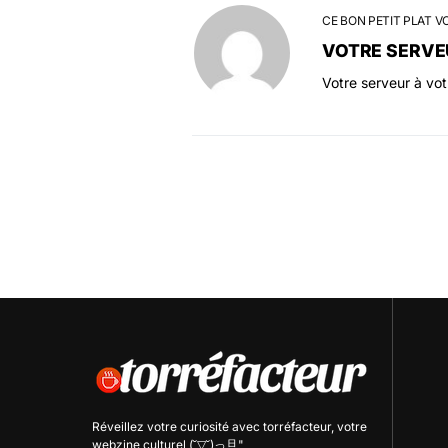
CE BON PETIT PLAT V
VOTRE SERVE
Votre serveur à vo
Réveillez votre curiosité avec
torréfacteur
, votre
webzine culturel (˘▽˘)っ旦"