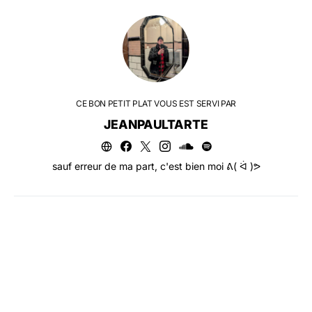
CE BON PETIT PLAT VOUS EST SERVI PAR
JEANPAULTARTE
sauf erreur de ma part, c'est bien moi ᕕ( ᐛ )ᕗ