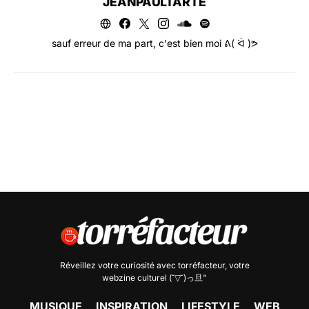
JEANPAULTARTE
sauf erreur de ma part, c'est bien moi ᕕ( ᐛ )ᕗ
Réveillez votre curiosité avec
torréfacteur
, votre
webzine culturel (˘▽˘)っ旦"
MUSIQUE
INSPIRATION
LIFESTYLE
WEB