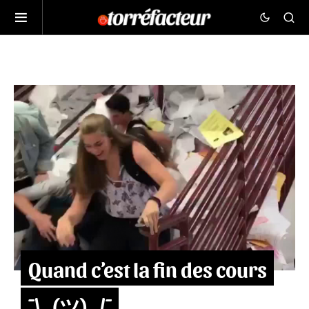
Quand c’est la fin des cours
¯\_(ツ)_/¯