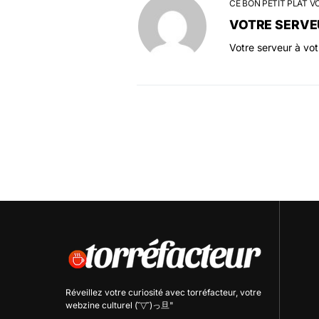
CE BON PETIT PLAT V
VOTRE SERVE
Votre serveur à vo
Réveillez votre curiosité avec
torréfacteur
, votre
webzine culturel (˘▽˘)っ旦"