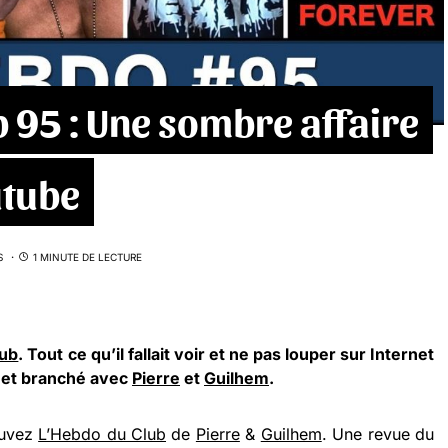
b 95 : Une sombre affaire
utube
S
1 MINUTE DE LECTURE
lub
. Tout ce qu’il fallait voir et ne pas louper sur Internet
l et branché avec
Pierre
et
Guilhem
.
ouvez
L’Hebdo du Club
de
Pierre
&
Guilhem
. Une revue du