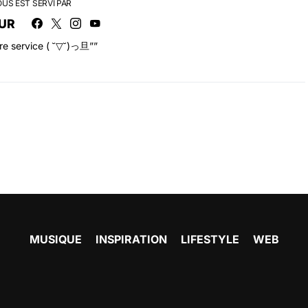
OUS EST SERVI PAR
UR
tre service ( ˘▽˘)っ旦””
MUSIQUE
INSPIRATION
LIFESTYLE
WEB