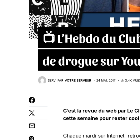
📺 L’Hebdo du Clu
de drogue sur Yo
SERVI PAR
VOTRE SERVEUR
24 MAI. 2017
3,4K VUE
C’est la revue du web par
Le C
cette semaine pour rester coo
Chaque mardi sur Internet, retr