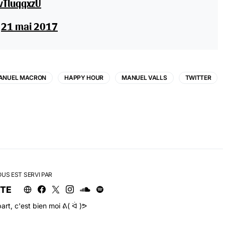
vTluqqxzU
)
21 mai 2017
ANUEL MACRON
HAPPY HOUR
MANUEL VALLS
TWITTER
OUS EST SERVI PAR
RTE
art, c'est bien moi ᕕ( ᐛ )ᕗ