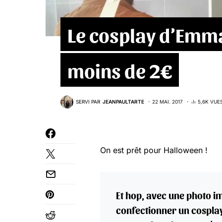
Le cosplay d’Emm
moins de 2€
SERVI PAR
JEANPAULTARTE
22 MAI. 2017
5,6K VUE
On est prêt pour Halloween !
Et hop, avec une photo i
confectionner un cospla