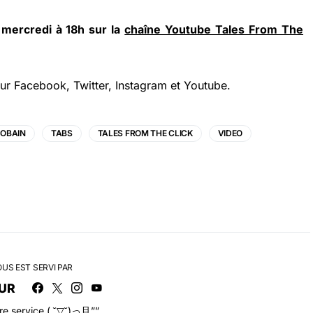
 mercredi à 18h sur la
chaîne Youtube Tales From The
ur
Facebook
,
Twitter
,
Instagram
et
Youtube
.
COBAIN
TABS
TALES FROM THE CLICK
VIDEO
OUS EST SERVI PAR
UR
tre service ( ˘▽˘)っ旦””